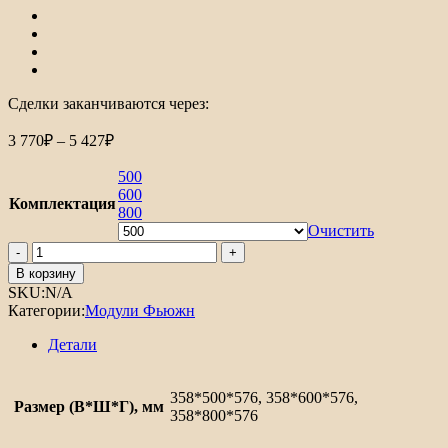
Сделки заканчиваются через:
Диапазон
3 770
₽
–
5 427
₽
цен:
3
500
770₽
600
Комплектация
–
800
5
Очистить
Количество
427₽
товара
В корзину
Шкаф
SKU:
N/A
верхний
Категории:
Модули Фьюжн
горизонтальный
глубокий
Детали
Фьюжн
358*500*576, 358*600*576,
Размер (В*Ш*Г), мм
358*800*576