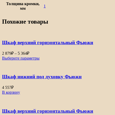
Толщина кромки,
1
мм
Похожие товары
Шкаф верхний горизонтальный Фьюжн
Диапазон
2 879
₽
–
5 364
₽
цен:
Выберите параметры
2
879₽
–
Шкаф нижний под духовку Фьюжн
5
364₽
4 557
₽
В корзину
Шкаф верхний горизонтальный Фьюжн