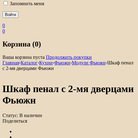
Запомнить меня
0
0
Корзина (0)
Ваша корзина пуста
Продолжить покупки
Главная
›
Каталог
›
Кухни
›
Фьюжн
›
Модули Фьюжн
›
Шкаф пенал
с 2-мя дверцами Фьюжн
Шкаф пенал с 2-мя дверцами
Фьюжн
Статус:
В наличии
Поделиться