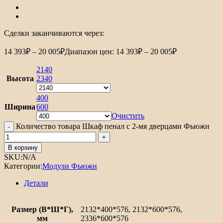
Сделки заканчиваются через:
14 393
₽
–
20 005
₽
Диапазон цен: 14 393₽ – 20 005₽
2140
Высота
2340
400
Ширина
600
Очистить
Количество товара Шкаф пенал с 2-мя дверцами Фьюжн
В корзину
SKU:
N/A
Категории:
Модули Фьюжн
Детали
Размер (В*Ш*Г),
2132*400*576, 2132*600*576,
мм
2336*600*576