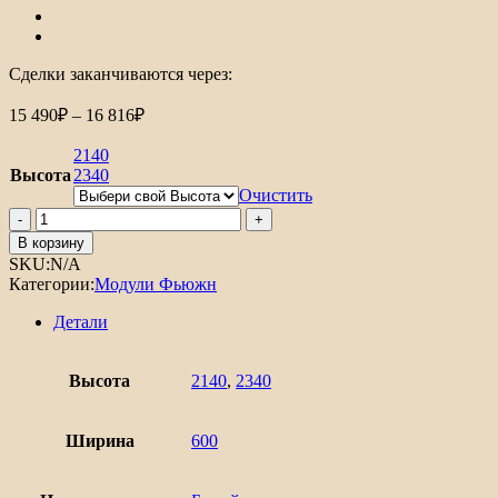
Сделки заканчиваются через:
Диапазон
15 490
₽
–
16 816
₽
цен:
15
2140
490₽
Высота
2340
–
Очистить
16
Количество
товара
816₽
В корзину
Шкаф
SKU:
N/A
пенал
Категории:
Модули Фьюжн
с
1-
Детали
ой
дверцей
и
Высота
2140
,
2340
ящиком
под
технику
Ширина
600
Фьюжн