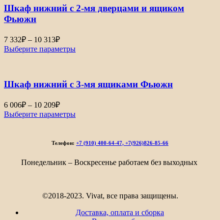
Шкаф нижний с 2-мя дверцами и ящиком
Фьюжн
Диапазон
7 332
₽
–
10 313
₽
цен:
Выберите параметры
7
332₽
–
Шкаф нижний с 3-мя ящиками Фьюжн
10
313₽
Диапазон
6 006
₽
–
10 209
₽
цен:
Выберите параметры
6
006₽
–
Телефон:
+7 (910) 400-64-47, +7(926)826-85-66
10
209₽
Понедельник – Воскресенье работаем без выходных
©2018-2023. Vivat, все права защищены.
Доставка, оплата и сборка