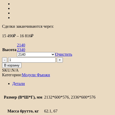
Сделки заканчиваются через:
15 490
₽
–
16 816
₽
2140
Высота
2340
Очистить
В корзину
SKU:
N/A
Категории:
Модули Фьюжн
Детали
Размер (В*Ш*Г), мм
2132*600*576, 2336*600*576
Масса брутто, кг
62.1, 67