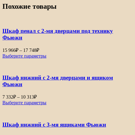
Похожие товары
Шкаф пенал с 2-мя дверцами под технику
Фьюжн
Диапазон
15 966
₽
–
17 748
₽
цен:
Выберите параметры
15
966₽
–
Шкаф нижний с 2-мя дверцами и ящиком
17
748₽
Фьюжн
Диапазон
7 332
₽
–
10 313
₽
цен:
Выберите параметры
7
332₽
–
Шкаф нижний с 3-мя ящиками Фьюжн
10
313₽