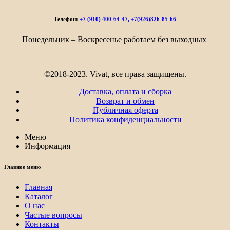
205₽
–
Телефон:
+7 (910) 400-64-47, +7(926)826-85-66
6
503₽
Понедельник – Воскресенье работаем без выходных
©2018-2023. Vivat, все права защищены.
Доставка, оплата и сборка
Возврат и обмен
Публичная оферта
Политика конфиденциальности
Меню
Информация
Главное меню
Главная
Каталог
О нас
Частые вопросы
Контакты