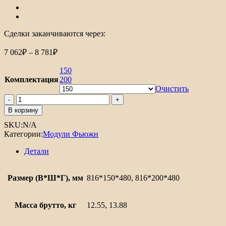
Сделки заканчиваются через:
Диапазон
7 062
₽
–
8 781
₽
цен:
7
150
062₽
Комплектация
200
–
Очистить
8
Количество
товара
781₽
В корзину
Шкаф
SKU:
N/A
нижний
Категории:
Модули Фьюжн
бутылочница
Фьюжн
Детали
Размер (В*Ш*Г), мм
816*150*480, 816*200*480
Масса брутто, кг
12.55, 13.88