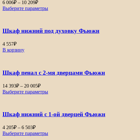
Диапазон
6 006
₽
–
10 209
₽
цен:
Выберите параметры
6
006₽
–
Шкаф нижний под духовку Фьюжн
10
209₽
4 557
₽
В корзину
Шкаф пенал с 2-мя дверцами Фьюжн
Диапазон
14 393
₽
–
20 005
₽
цен:
Выберите параметры
14
393₽
–
Шкаф нижний с 1-ой дверцей Фьюжн
20
005₽
Диапазон
4 205
₽
–
6 503
₽
цен:
Выберите параметры
4