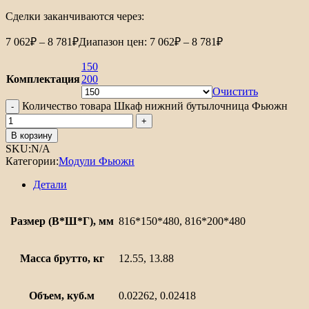
Сделки заканчиваются через:
7 062
₽
–
8 781
₽
Диапазон цен: 7 062₽ – 8 781₽
150
Комплектация
200
Очистить
Количество товара Шкаф нижний бутылочница Фьюжн
В корзину
SKU:
N/A
Категории:
Модули Фьюжн
Детали
Размер (В*Ш*Г), мм
816*150*480, 816*200*480
Масса брутто, кг
12.55, 13.88
Объем, куб.м
0.02262, 0.02418