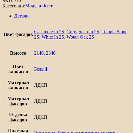
SKU:
N/A
пенал
Категории:
Модули Флэт
с
2-
Детали
мя
дверцами
под
Cashmere In 2S
,
Grey-green In 2S
,
Temple Stone
Цвет фасадов
технику
2S
,
White In 2S
,
Wotan Oak 2S
Флэт
Высота
2140
,
2340
Цвет
Белый
каркасов
Материал
ЛДСП
каркасов
Материал
ЛДСП
фасадов
Отделка
ЛДСП
фасадов
Полезная