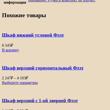
Внимание! Ручка в комплект не входит.
информация
Похожие товары
Шкаф нижний угловой Флэт
6 545
₽
В корзину
Шкаф верхний горизонтальный Флэт
Диапазон
2 247
₽
–
4 103
₽
цен:
Выберите параметры
2
247₽
–
Шкаф верхний с 1-ой дверцей Флэт
4
103₽
Диапазон