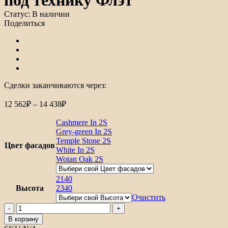
Статус:
В наличии
Поделиться
Сделки заканчиваются через:
Диапазон
12 562
₽
–
14 438
₽
цен:
12
Cashmere In 2S
562₽
Grey-green In 2S
Temple Stone 2S
–
Цвет фасадов
White In 2S
14
Wotan Oak 2S
438₽
2140
Высота
2340
Очистить
Количество
товара
В корзину
Шкаф