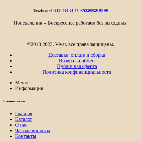
677₽
–
Телефон:
+7 (910) 400-64-47, +7(926)826-85-66
5
412₽
Понедельник – Воскресенье работаем без выходных
©2018-2023. Vivat, все права защищены.
Доставка, оплата и сборка
Возврат и обмен
Публичная оферта
Политика конфиденциальности
Меню
Информация
Главное меню
Главная
Каталог
О нас
Частые вопросы
Контакты