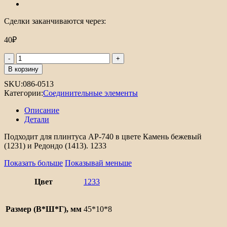
Сделки заканчиваются через:
40
₽
Количество
товара
В корзину
Соединительный
SKU:
086-0513
элемент
Категории:
Соединительные элементы
для
плинтуса
Описание
АР-740
Детали
Подходит для плинтуса АР-740 в цвете Камень бежевый
(1231) и Редондо (1413). 1233
Показать больше
Показывай меньше
Цвет
1233
Размер (В*Ш*Г), мм
45*10*8