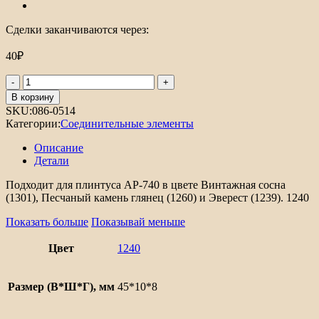
Сделки заканчиваются через:
40
₽
Количество
товара
В корзину
Соединительный
SKU:
086-0514
элемент
Категории:
Соединительные элементы
для
плинтуса
Описание
АР-740
Детали
Подходит для плинтуса АР-740 в цвете Винтажная сосна
(1301), Песчаный камень глянец (1260) и Эверест (1239). 1240
Показать больше
Показывай меньше
Цвет
1240
Размер (В*Ш*Г), мм
45*10*8