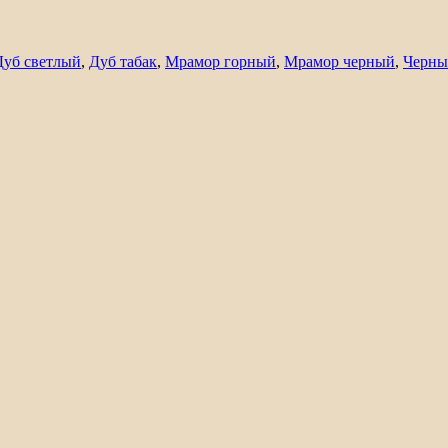
Дуб светлый
,
Дуб табак
,
Мрамор горный
,
Мрамор черный
,
Черны