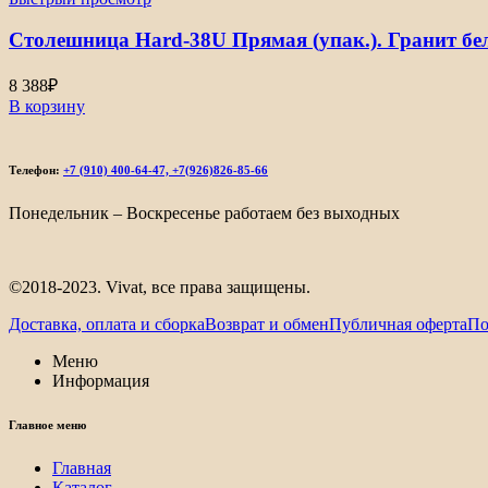
Столешница Hard-38U Прямая (упак.). Гранит б
8 388
₽
В корзину
Телефон:
+7 (910) 400-64-47, +7(926)826-85-66
Понедельник – Воскресенье работаем без выходных
©2018-2023. Vivat, все права защищены.
Доставка, оплата и сборка
Возврат и обмен
Публичная оферта
По
Меню
Информация
Главное меню
Главная
Каталог