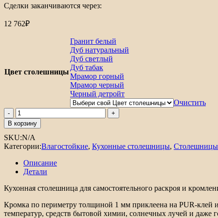
Сделки заканчиваются через:
12 762
₽
Гранит белый
Дуб натуральный
Дуб светлый
Дуб табак
Цвет столешницы
Мрамор горный
Мрамор черный
Черный детройт
Очистить
Количество
товара
В корзину
Столешница
SKU:
N/A
Hard-
Категории:
Влагостойкие
,
Кухонные столешницы
,
Столешницы
38
кромка
Описание
с
Детали
4-
х
Кухонная столешница для самостоятельного раскроя и кромлен
сторон
Прямая
Кромка по периметру толщиной 1 мм приклеена на PUR-клей и
температур, средств бытовой химии, солнечных лучей и даже 