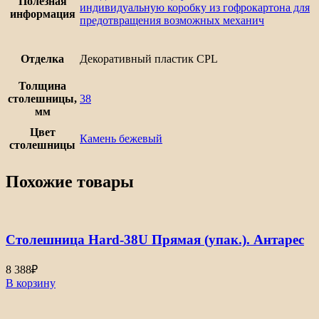
Полезная
индивидуальную коробку из гофрокартона для
информация
предотвращения возможных механич
Отделка
Декоративный пластик CPL
Толщина
столешницы,
38
мм
Цвет
Камень бежевый
столешницы
Похожие товары
Столешница Hard-38U Прямая (упак.). Антарес
8 388
₽
В корзину