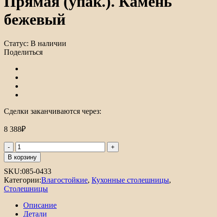
Прямая (упак.). Камень
бежевый
Статус:
В наличии
Поделиться
Сделки заканчиваются через:
8 388
₽
Количество
товара
В корзину
Столешница
SKU:
085-0433
Hard-
Категории:
Влагостойкие
,
Кухонные столешницы
,
38U
Столешницы
Прямая
(упак.).
Описание
Камень
Детали
бежевый