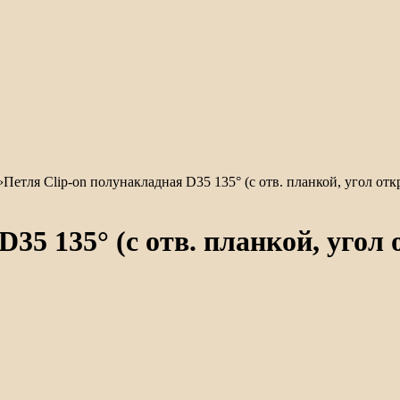
›
Петля Clip-on полунакладная D35 135° (с отв. планкой, угол откр
35 135° (с отв. планкой, угол о