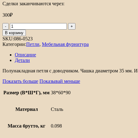
Сделки заканчиваются через:
300
₽
Количество
товара
В корзину
Петля
SKU:
086-0523
Clip-
Категории:
Петли
,
Мебельная фурнитура
on
полунакладная
Описание
D35
Детали
135°
(с
Полунакладная петля с доводчиком. Чашка диаметром 35 мм. И
отв.
планкой,
Показать больше
Показывай меньше
угол
откр.
Размер (В*Ш*Г), мм
38*60*90
105°)
Материал
Сталь
Масса брутто, кг
0.098