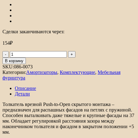
Сделки заканчиваются через:
154
₽
Количество
товара
В корзину
Толкатель
SKU:
086-0073
врезной
Категории:
Амортизаторы
,
Комплектующие
,
Мебельная
Push-
фурнитура
to-
Open
Описание
скрытого
Детали
монтажа
Толкатель врезной Push-to-Open скрытого монтажа –
предназначен для распашных фасадов на петлях с пружиной.
Способен выталкивать даже тяжелые и крупные фасады на 37
мм. Обладает регулировкой расстояния зазора между
наконечником толкателя и фасадом в закрытом положении +5
мм.