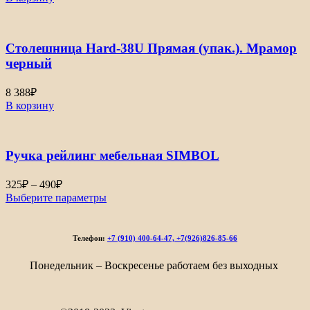
Столешница Hard-38U Прямая (упак.). Мрамор
черный
8 388
₽
В корзину
Ручка рейлинг мебельная SIMBOL
Диапазон
325
₽
–
490
₽
цен:
Выберите параметры
325₽
–
490₽
Телефон:
+7 (910) 400-64-47, +7(926)826-85-66
Понедельник – Воскресенье работаем без выходных