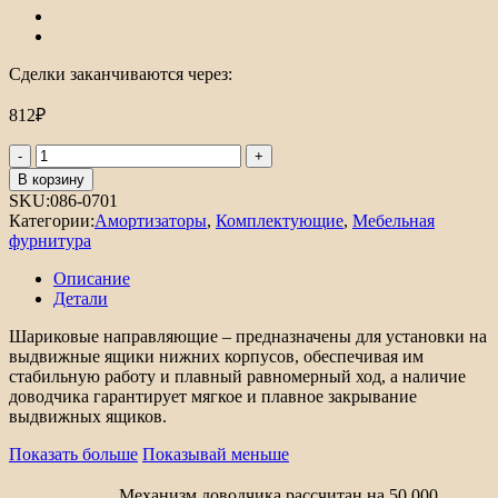
Сделки заканчиваются через:
812
₽
Количество
товара
В корзину
Направляющая
SKU:
086-0701
шариковая
Категории:
Амортизаторы
,
Комплектующие
,
Мебельная
DB
фурнитура
с
доводчиком
Описание
Детали
Шариковые направляющие – предназначены для установки на
выдвижные ящики нижних корпусов, обеспечивая им
стабильную работу и плавный равномерный ход, а наличие
доводчика гарантирует мягкое и плавное закрывание
выдвижных ящиков.
Показать больше
Показывай меньше
Механизм доводчика рассчитан на 50 000