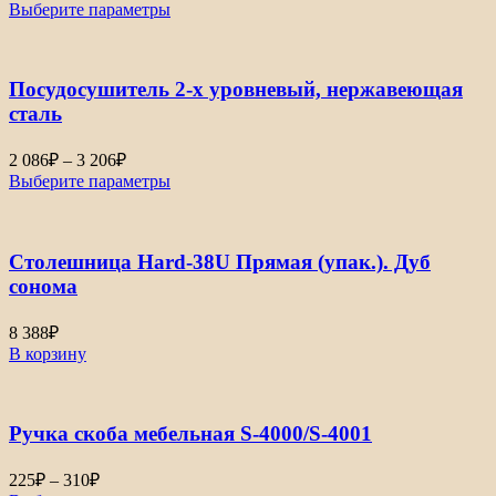
цен:
Выберите параметры
630₽
–
1
Посудосушитель 2-х уровневый, нержавеющая
510₽
сталь
Диапазон
2 086
₽
–
3 206
₽
цен:
Выберите параметры
2
086₽
–
Столешница Hard-38U Прямая (упак.). Дуб
3
206₽
сонома
8 388
₽
В корзину
Ручка скоба мебельная S-4000/S-4001
Диапазон
225
₽
–
310
₽
цен: