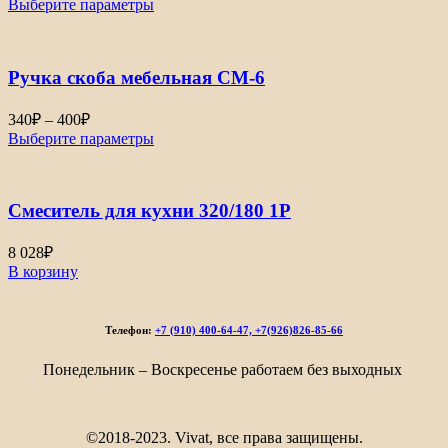
Выберите параметры
225₽
–
310₽
Ручка скоба мебельная СМ-6
Диапазон
340
₽
–
400
₽
цен:
Выберите параметры
340₽
–
400₽
Смеситель для кухни 320/180 1Р
8 028
₽
В корзину
Телефон:
+7 (910) 400-64-47, +7(926)826-85-66
Понедельник – Воскресенье работаем без выходных
©2018-2023. Vivat, все права защищены.