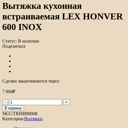
Вытяжка кухонная
встраиваемая LEX HONVER
600 INOX
Статус:
В наличии
Поделиться
Сделки заканчиваются через:
7 900
₽
Количество
товара
В корзину
Вытяжка
SKU:
TRHI000008
кухонная
Категории:
Вытяжки
встраиваемая
LEX