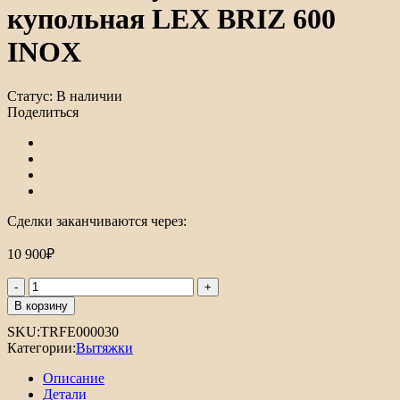
купольная LEX BRIZ 600
INOX
Статус:
В наличии
Поделиться
Сделки заканчиваются через:
10 900
₽
Количество
товара
В корзину
Вытяжка
SKU:
TRFE000030
кухонная
Категории:
Вытяжки
купольная
LEX
Описание
BRIZ
Детали
600