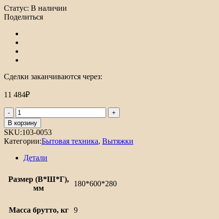
Статус:
В наличии
Поделиться
Сделки заканчиваются через:
11 484
₽
Количество
товара
В корзину
Встраиваемая
SKU:
103-0053
вытяжка
Категории:
Бытовая техника
,
Вытяжки
Hubble
G
Детали
2M
600
Размер (В*Ш*Г),
180*600*280
мм
Масса брутто, кг
9