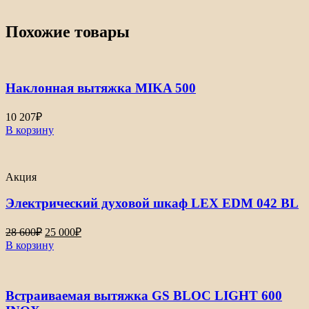
Похожие товары
Наклонная вытяжка MIKA 500
10 207
₽
В корзину
Акция
Электрический духовой шкаф LEX EDM 042 BL
Первоначальная
Текущая
28 600
₽
25 000
₽
цена
цена:
В корзину
составляла
25
28
000₽.
600₽.
Встраиваемая вытяжка GS BLOC LIGHT 600