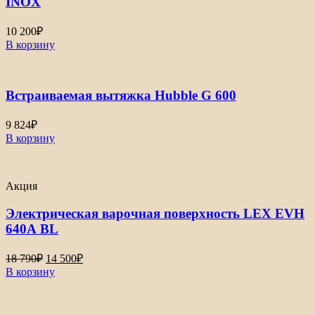
INOX
10 200
₽
В корзину
Встраиваемая вытяжка Hubble G 600
9 824
₽
В корзину
Акция
Электрическая варочная поверхность LEX EVH
640А BL
Первоначальная
Текущая
18 790
₽
14 500
₽
цена
цена:
В корзину
составляла
14
18
500₽.
790₽.