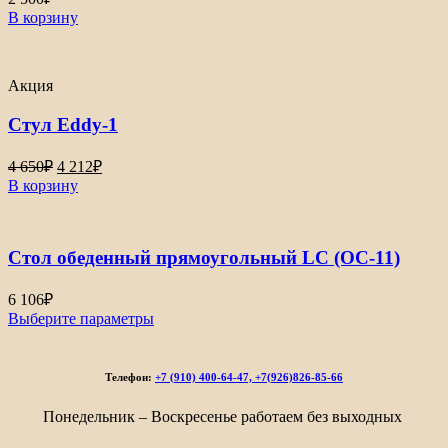
В корзину
Акция
Стул Eddy-1
Первоначальная
Текущая
4 650
₽
4 212
₽
цена
цена:
В корзину
составляла
4
4
212₽.
650₽.
Стол обеденный прямоугольный LС (ОС-11)
6 106
₽
Выберите параметры
Телефон:
+7 (910) 400-64-47, +7(926)826-85-66
Понедельник – Воскресенье работаем без выходных