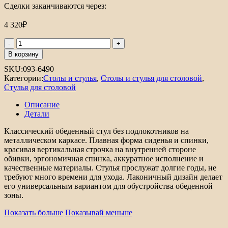
Сделки заканчиваются через:
4 320
₽
Количество
товара
В корзину
Стул
SKU:
093-6490
Easy-
Категории:
Столы и стулья
,
Столы и стулья для столовой
,
Fit
Стулья для столовой
Описание
Детали
Классический обеденный стул без подлокотников на
металлическом каркасе. Плавная форма сиденья и спинки,
красивая вертикальная строчка на внутренней стороне
обивки, эргономичная спинка, аккуратное исполнение и
качественные материалы. Стулья прослужат долгие годы, не
требуют много времени для ухода. Лаконичный дизайн делает
его универсальным вариантом для обустройства обеденной
зоны.
Показать больше
Показывай меньше