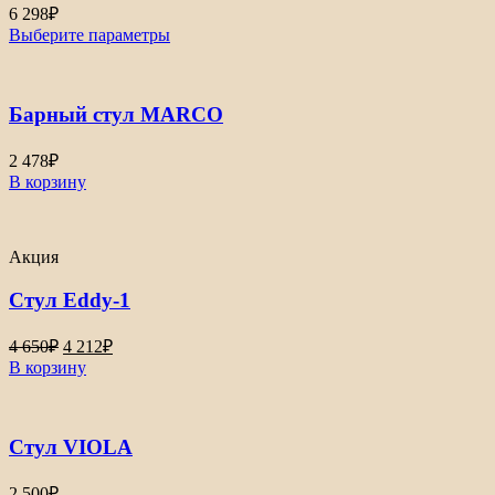
6 298
₽
Выберите параметры
Барный стул MARCO
2 478
₽
В корзину
Акция
Стул Eddy-1
Первоначальная
Текущая
4 650
₽
4 212
₽
цена
цена:
В корзину
составляла
4
4
212₽.
650₽.
Стул VIOLA
2 500
₽