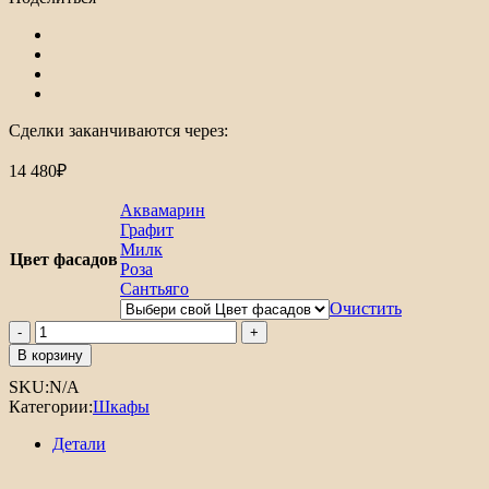
Сделки заканчиваются через:
14 480
₽
Аквамарин
Графит
Милк
Цвет фасадов
Роза
Сантьяго
Очистить
Количество
товара
В корзину
Шкаф
SKU:
N/A
Йорк
Категории:
Шкафы
1
Детали