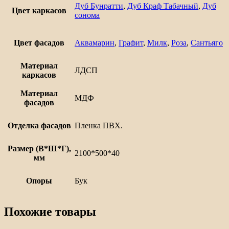
Дуб Бунратти
,
Дуб Краф Табачный
,
Дуб
Цвет каркасов
сонома
Цвет фасадов
Аквамарин
,
Графит
,
Милк
,
Роза
,
Сантьяго
Материал
ЛДСП
каркасов
Материал
МДФ
фасадов
Отделка фасадов
Пленка ПВХ.
Размер (В*Ш*Г),
2100*500*40
мм
Опоры
Бук
Похожие товары