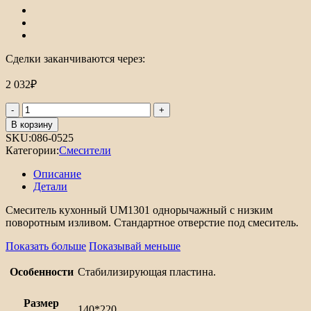
Сделки заканчиваются через:
2 032
₽
Количество
товара
В корзину
Смеситель
SKU:
086-0525
для
Категории:
Смесители
кухни
UM1301
Описание
Детали
Смеситель кухонный UM1301 однорычажный с низким
поворотным изливом. Стандартное отверстие под смеситель.
Показать больше
Показывай меньше
Особенности
Стабилизирующая пластина.
Размер
140*220