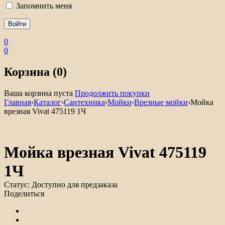
Запомнить меня
0
0
Корзина (0)
Ваша корзина пуста
Продолжить покупки
Главная
›
Каталог
›
Сантехника
›
Мойки
›
Врезные мойки
›
Мойка
врезная Vivat 475119 1Ч
Мойка врезная Vivat 475119
1Ч
Статус:
Доступно для предзаказа
Поделиться