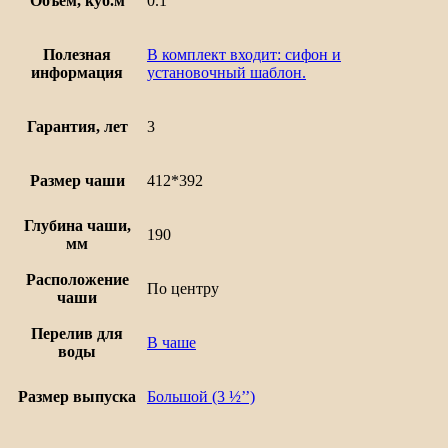
Объем, куб.м
0.1
Полезная
В комплект входит: сифон и
информация
установочный шаблон.
Гарантия, лет
3
Размер чаши
412*392
Глубина чаши,
190
мм
Расположение
По центру
чаши
Перелив для
В чаше
воды
Размер выпуска
Большой (3 ½’’)