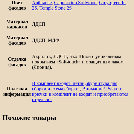
Цвет
Anthracite
,
Cappuccino Softwood
,
Grey-green In
фасадов
2S
,
Temple Stone 2S
Материал
ЛДСП
каркасов
Материал
ЛДСП, МДФ
фасадов
Акрилит., ЛДСП, Эко Шпон с уникальным
Отделка
покрытием «Soft-touch» и с защитным лаком
фасадов
(Япония).
В комплект входят: петли, фурнитура для
Полезная
сборки и схема сборки.
,
Внимание! Ручки и
информация
крючки в комплект не входят и приобретаются
отдельно.
Похожие товары