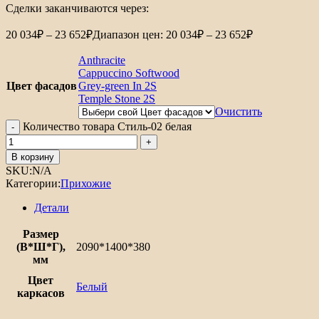
Сделки заканчиваются через:
20 034
₽
–
23 652
₽
Диапазон цен: 20 034₽ – 23 652₽
Anthracite
Cappuccino Softwood
Цвет фасадов
Grey-green In 2S
Temple Stone 2S
Очистить
Количество товара Стиль-02 белая
В корзину
SKU:
N/A
Категории:
Прихожие
Детали
Размер
(В*Ш*Г),
2090*1400*380
мм
Цвет
Белый
каркасов