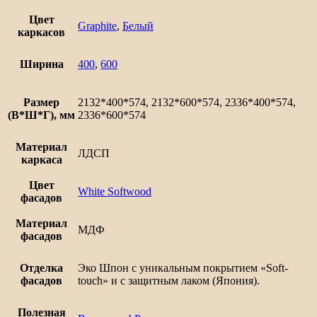
дверцами
Сканди
Цвет
Graphite
,
Белый
каркасов
Ширина
400
,
600
Размер
2132*400*574, 2132*600*574, 2336*400*574,
(В*Ш*Г), мм
2336*600*574
Материал
ЛДСП
каркаса
Цвет
White Softwood
фасадов
Материал
МДФ
фасадов
Отделка
Эко Шпон с уникальным покрытием «Soft-
фасадов
touch» и с защитным лаком (Япония).
Полезная