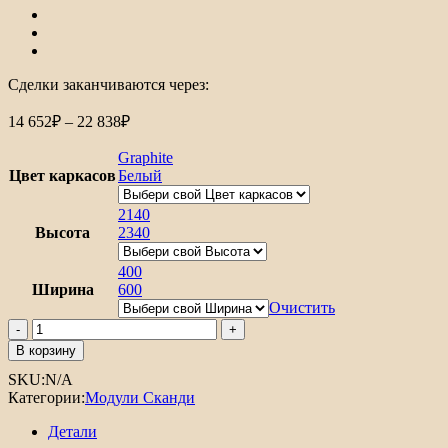
Сделки заканчиваются через:
Диапазон
14 652
₽
–
22 838
₽
цен:
14
Graphite
652₽
Цвет каркасов
Белый
–
22
2140
Высота
2340
838₽
400
Ширина
600
Очистить
Количество
товара
В корзину
Шкаф
SKU:
N/A
пенал
Категории:
Модули Сканди
с
2-
Детали
мя