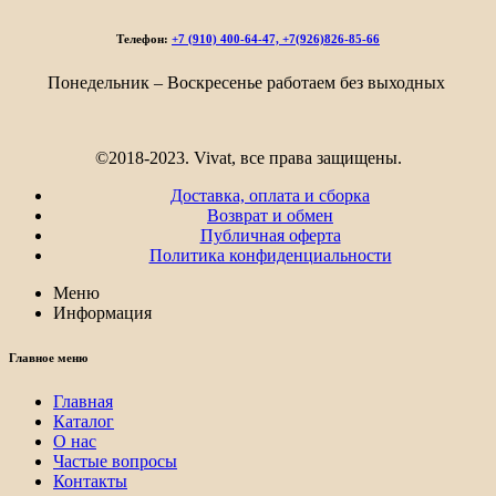
537₽
–
Телефон:
+7 (910) 400-64-47, +7(926)826-85-66
7
620₽
Понедельник – Воскресенье работаем без выходных
©2018-2023. Vivat, все права защищены.
Доставка, оплата и сборка
Возврат и обмен
Публичная оферта
Политика конфиденциальности
Меню
Информация
Главное меню
Главная
Каталог
О нас
Частые вопросы
Контакты