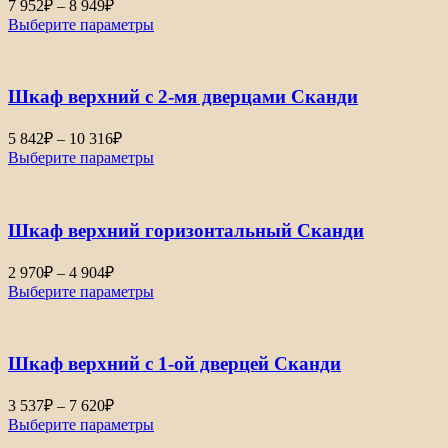
Диапазон
7 952
₽
–
8 949
₽
цен:
Выберите параметры
7
952₽
–
Шкаф верхний с 2-мя дверцами Сканди
8
949₽
Диапазон
5 842
₽
–
10 316
₽
цен:
Выберите параметры
5
842₽
–
Шкаф верхний горизонтальный Сканди
10
316₽
Диапазон
2 970
₽
–
4 904
₽
цен:
Выберите параметры
2
970₽
–
Шкаф верхний с 1-ой дверцей Сканди
4
904₽
Диапазон
3 537
₽
–
7 620
₽
цен:
Выберите параметры
3