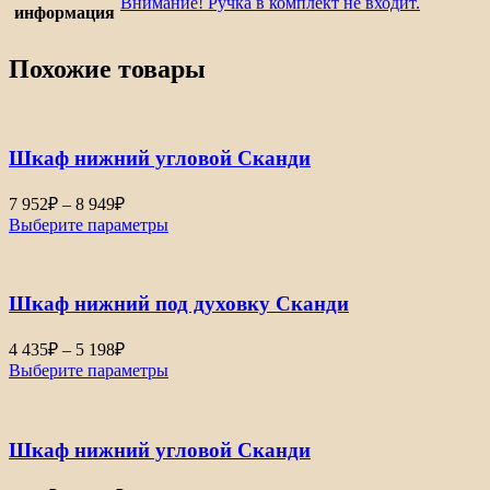
Внимание! Ручка в комплект не входит.
информация
Похожие товары
Шкаф нижний угловой Сканди
Диапазон
7 952
₽
–
8 949
₽
цен:
Выберите параметры
7
952₽
–
Шкаф нижний под духовку Сканди
8
949₽
Диапазон
4 435
₽
–
5 198
₽
цен:
Выберите параметры
4
435₽
–
Шкаф нижний угловой Сканди
5
198₽