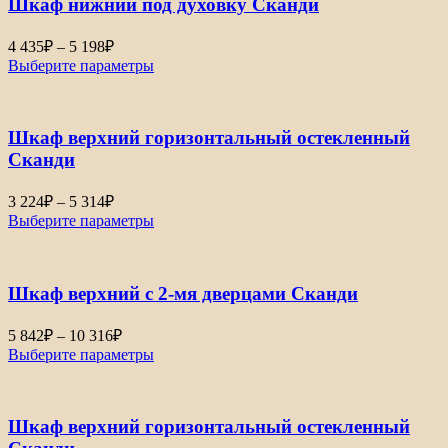
Шкаф нижний под духовку Сканди
5
198₽
Диапазон
4 435
₽
–
5 198
₽
цен:
Выберите параметры
4
435₽
–
Шкаф верхний горизонтальный остекленный
5
198₽
Сканди
Диапазон
3 224
₽
–
5 314
₽
цен:
Выберите параметры
3
224₽
–
Шкаф верхний с 2-мя дверцами Сканди
5
314₽
Диапазон
5 842
₽
–
10 316
₽
цен:
Выберите параметры
5
842₽
–
Шкаф верхний горизонтальный остекленный
10
316₽