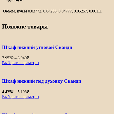
Объем, куб.м
0.03772, 0.04256, 0.04777, 0.05257, 0.06111
Похожие товары
Шкаф нижний угловой Сканди
Диапазон
7 952
₽
–
8 949
₽
цен:
Выберите параметры
7
952₽
–
Шкаф нижний под духовку Сканди
8
949₽
Диапазон
4 435
₽
–
5 198
₽
цен:
Выберите параметры
4
435₽
–