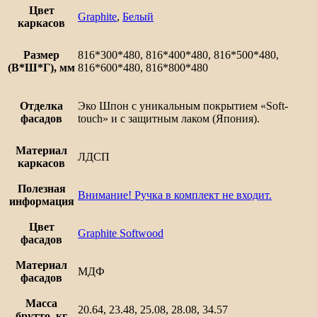
ящиками
Цвет
Сканди
Graphite
,
Белый
каркасов
Размер
816*300*480, 816*400*480, 816*500*480,
(В*Ш*Г), мм
816*600*480, 816*800*480
Отделка
Эко Шпон с уникальным покрытием «Soft-
фасадов
touch» и с защитным лаком (Япония).
Материал
ЛДСП
каркасов
Полезная
Внимание! Ручка в комплект не входит.
информация
Цвет
Graphite Softwood
фасадов
Материал
МДФ
фасадов
Масса
20.64, 23.48, 25.08, 28.08, 34.57
брутто, кг