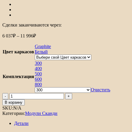
Сделки заканчиваются через:
Диапазон
6 037
₽
–
11 996
₽
цен:
6
Graphite
037₽
Цвет каркасов
Белый
–
11
300
400
996₽
500
Комплектация
600
800
Очистить
Количество
товара
В корзину
Шкаф
SKU:
N/A
нижний
Категории:
Модули Сканди
с
3-
Детали
мя