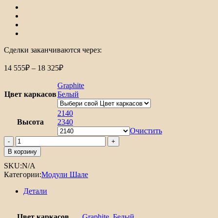
Сделки заканчиваются через:
Диапазон
14 555
₽
–
18 325
₽
цен:
14
Graphite
555₽
Цвет каркасов
Белый
–
18
2140
Высота
2340
325₽
Очистить
Количество
товара
В корзину
Шкаф
SKU:
N/A
пенал
Категории:
Модули Шале
с
2-
Детали
мя
дверцами
под
Цвет каркасов
Graphite
,
Белый