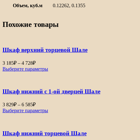
Объем, куб.м
0.12262, 0.1355
Похожие товары
Шкаф верхний торцевой Шале
Диапазон
3 185
₽
–
4 728
₽
цен:
Выберите параметры
3
185₽
–
Шкаф нижний с 1-ой дверцей Шале
4
728₽
Диапазон
3 829
₽
–
6 585
₽
цен:
Выберите параметры
3
829₽
–
Шкаф нижний торцевой Шале
6
585₽