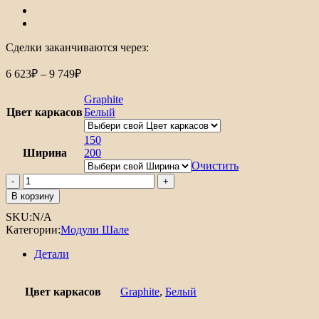
Сделки заканчиваются через:
Диапазон
6 623
₽
–
9 749
₽
цен:
6
Graphite
623₽
Цвет каркасов
Белый
–
9
150
Ширина
749₽
200
Очистить
Количество
товара
В корзину
Шкаф
SKU:
N/A
нижний
Категории:
Модули Шале
бутылочница
Шале
Детали
Цвет каркасов
Graphite
,
Белый