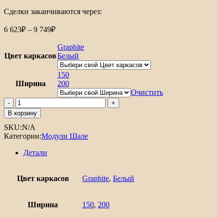
Сделки заканчиваются через:
Диапазон
6 623
₽
–
9 749
₽
цен:
6
Graphite
623₽
Цвет каркасов
Белый
–
9
150
Ширина
749₽
200
Очистить
Количество
товара
В корзину
Шкаф
SKU:
N/A
нижний
Категории:
Модули Шале
бутылочница
Шале
Детали
Цвет каркасов
Graphite
,
Белый
Ширина
150
,
200