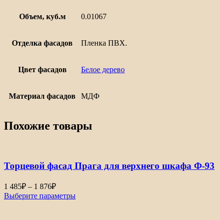
Объем, куб.м
0.01067
Отделка фасадов
Пленка ПВХ.
Цвет фасадов
Белое дерево
Материал фасадов
МДФ
Похожие товары
Торцевой фасад Прага для верхнего шкафа Ф-93
Диапазон
1 485
₽
–
1 876
₽
цен:
Выберите параметры
1
485₽