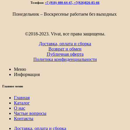
–
Телефон:
+7 (910) 400-64-47, +7(926)826-85-66
1
876₽
Понедельник – Воскресенье работаем без выходных
©2018-2023. Vivat, все права защищены.
Доставка, оплата и сборка
Возврат и обмен
Публичная оферта
Политика конфиденциальности
Меню
Информация
Главное меню
Главная
Каталог
О нас
Частые вопросы
Контакты
Доставка, оплата и сборка