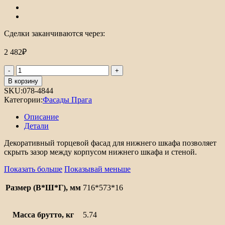
Сделки заканчиваются через:
2 482
₽
Количество
товара
В корзину
Торцевой
SKU:
078-4844
фасад
Категории:
Фасады Прага
Прага
для
Описание
нижнего
Детали
шкафа
Ф-94
Декоративный торцевой фасад для нижнего шкафа позволяет
скрыть зазор между корпусом нижнего шкафа и стеной.
Показать больше
Показывай меньше
Размер (В*Ш*Г), мм
716*573*16
Масса брутто, кг
5.74