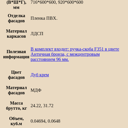
(В*Ш*Г),
716*600*600, 920*600*600
мм
Отделка
Пленка ПВХ.
фасадов
Материал
ЛДСП
каркасов
В комплект входит: ручка-скоба F351 в цвете
Полезная
Античная бронза, с межцентровым
информация
расстоянием 96 мм.
Цвет
Дуб крем
фасадов
Материал
МДФ
фасадов
Масса
24.22, 31.72
брутто, кг
Объем,
0.04694, 0.0648
куб.м