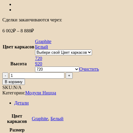
Сделки заканчиваются через:
Диапазон
6 002
₽
–
8 888
₽
цен:
6
Graphite
002₽
Цвет каркасов
Белый
–
8
720
Высота
888₽
920
Очистить
Количество
товара
В корзину
Шкаф
SKU:
N/A
верхний
Категории:
Модули Ницца
угловой
Ницца
Детали
Цвет
Graphite
,
Белый
каркасов
Размер