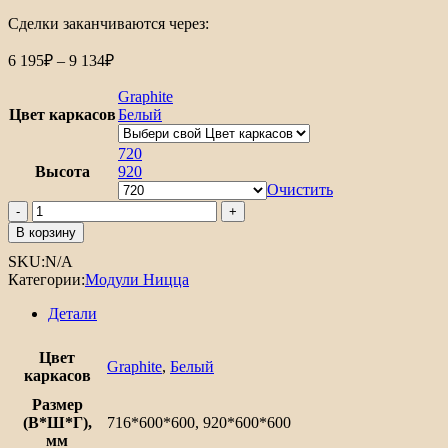
Сделки заканчиваются через:
Диапазон
6 195
₽
–
9 134
₽
цен:
6
Graphite
195₽
Цвет каркасов
Белый
–
9
720
Высота
134₽
920
Очистить
Количество
товара
В корзину
Шкаф
SKU:
N/A
верхний
Категории:
Модули Ницца
угловой
Ницца
Детали
Цвет
Graphite
,
Белый
каркасов
Размер
(В*Ш*Г),
716*600*600, 920*600*600
мм