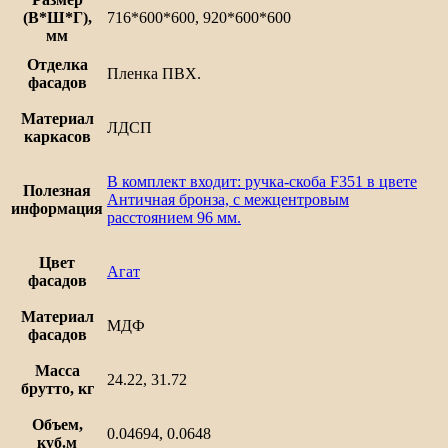
(В*Ш*Г),
716*600*600, 920*600*600
мм
Отделка
Пленка ПВХ.
фасадов
Материал
ЛДСП
каркасов
В комплект входит: ручка-скоба F351 в цвете
Полезная
Античная бронза, с межцентровым
информация
расстоянием 96 мм.
Цвет
Агат
фасадов
Материал
МДФ
фасадов
Масса
24.22, 31.72
брутто, кг
Объем,
0.04694, 0.0648
куб.м