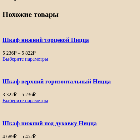
Похожие товары
Шкаф нижний торцевой Ницца
Диапазон
5 236
₽
–
5 822
₽
цен:
Выберите параметры
5
236₽
–
Шкаф верхний горизонтальный Ницца
5
822₽
Диапазон
3 322
₽
–
5 236
₽
цен:
Выберите параметры
3
322₽
–
Шкаф нижний под духовку Ницца
5
236₽
Диапазон
4 689
₽
–
5 452
₽