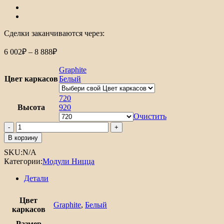
Сделки заканчиваются через:
Диапазон
6 002
₽
–
8 888
₽
цен:
6
Graphite
002₽
Цвет каркасов
Белый
–
8
720
Высота
888₽
920
Очистить
Количество
товара
В корзину
Шкаф
SKU:
N/A
верхний
Категории:
Модули Ницца
угловой
Ницца
Детали
Цвет
Graphite
,
Белый
каркасов
Размер