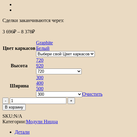
Сделки заканчиваются через:
Диапазон
3 696
₽
–
8 378
₽
цен:
3
Graphite
696₽
Цвет каркасов
Белый
–
8
720
Высота
378₽
920
300
400
Ширина
500
Очистить
Количество
товара
В корзину
Шкаф
SKU:
N/A
верхний
Категории:
Модули Ницца
с
1-
Детали
ой