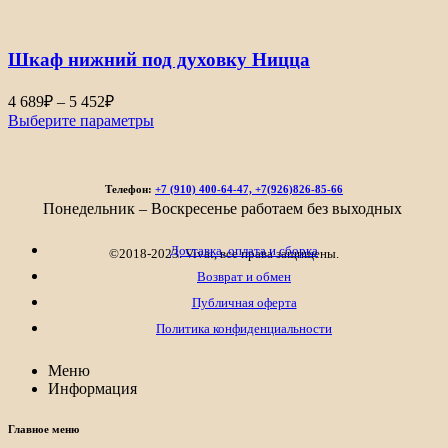
8
791₽
–
Шкаф нижний под духовку Ницца
9
808₽
Диапазон
4 689
₽
–
5 452
₽
цен:
Выберите параметры
4
689₽
–
Телефон:
+7 (910) 400-64-47, +7(926)826-85-66
5
Понедельник – Воскресенье работаем без выходных
452₽
Доставка, оплата и сборка
©2018-2023. Vivat, все права защищены.
Возврат и обмен
Публичная оферта
Политика конфиденциальности
Меню
Информация
Главное меню