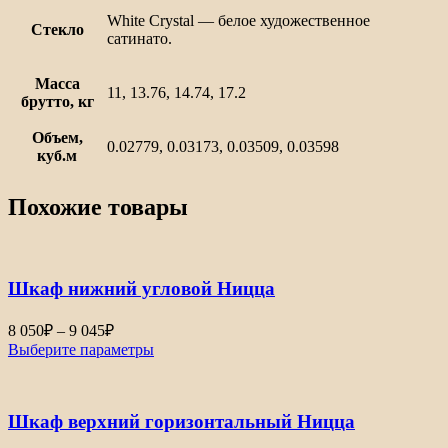
White Сrystal — белое художественное
Стекло
сатинато.
Масса
11, 13.76, 14.74, 17.2
брутто, кг
Объем,
0.02779, 0.03173, 0.03509, 0.03598
куб.м
Похожие товары
Шкаф нижний угловой Ницца
Диапазон
8 050
₽
–
9 045
₽
цен:
Выберите параметры
8
050₽
–
Шкаф верхний горизонтальный Ницца
9
045₽