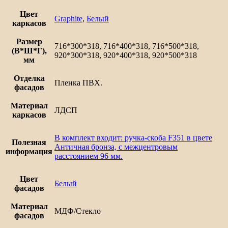
остекленной
дверцей
Цвет
Graphite
,
Белый
Ницца
каркасов
Размер
716*300*318, 716*400*318, 716*500*318,
(В*Ш*Г),
920*300*318, 920*400*318, 920*500*318
мм
Отделка
Пленка ПВХ.
фасадов
Материал
ЛДСП
каркасов
В комплект входит: ручка-скоба F351 в цвете
Полезная
Античная бронза, с межцентровым
информация
расстоянием 96 мм.
Цвет
Белый
фасадов
Материал
МДФ/Стекло
фасадов