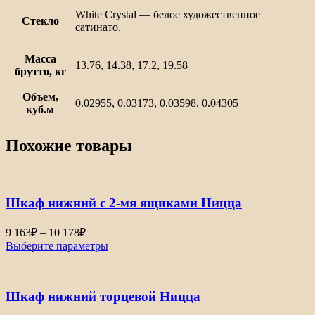
White Сrystal — белое художественное
Стекло
сатинато.
Масса
13.76, 14.38, 17.2, 19.58
брутто, кг
Объем,
0.02955, 0.03173, 0.03598, 0.04305
куб.м
Похожие товары
Шкаф нижний с 2-мя ящиками Ницца
Диапазон
9 163
₽
–
10 178
₽
цен:
Выберите параметры
9
163₽
–
Шкаф нижний торцевой Ницца
10
178₽