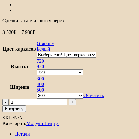
Сделки заканчиваются через:
Диапазон
3 520
₽
–
7 938
₽
цен:
3
Graphite
520₽
Цвет каркасов
Белый
–
7
720
Высота
938₽
920
300
400
Ширина
500
Очистить
Количество
товара
В корзину
Шкаф
SKU:
N/A
верхний
Категории:
Модули Ницца
с
1-
Детали
ой