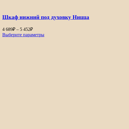
8
050₽
–
Шкаф нижний под духовку Ницца
9
045₽
Диапазон
4 689
₽
–
5 452
₽
цен:
Выберите параметры
4
689₽
–
5
452₽