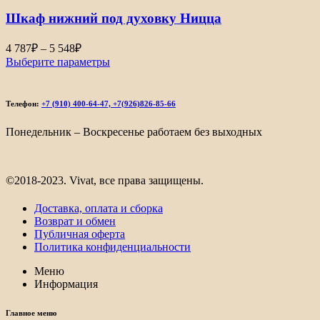
808₽
Шкаф нижний под духовку Ницца
Диапазон
4 787
₽
–
5 548
₽
цен:
Выберите параметры
4
787₽
–
Телефон:
+7 (910) 400-64-47, +7(926)826-85-66
5
548₽
Понедельник – Воскресенье работаем без выходных
©2018-2023. Vivat, все права защищены.
Доставка, оплата и сборка
Возврат и обмен
Публичная оферта
Политика конфиденциальности
Меню
Информация
Главное меню