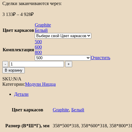
Сделки заканчиваются через:
Диапазон
3 133
₽
–
4 928
₽
цен:
3
Graphite
133₽
Цвет каркасов
Белый
–
4
500
928₽
600
Комплектация
800
Очистить
Количество
товара
В корзину
Шкаф
SKU:
N/A
верхний
Категории:
Модули Ницца
горизонтальный
Ницца
Детали
Цвет каркасов
Graphite
,
Белый
Размер (В*Ш*Г), мм
358*500*318, 358*600*318, 358*800*3