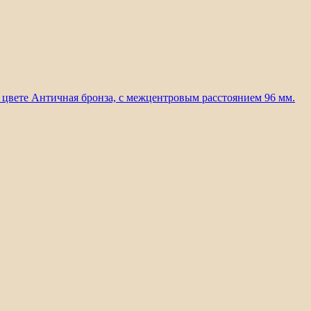
в цвете Античная бронза, с межцентровым расстоянием 96 мм.