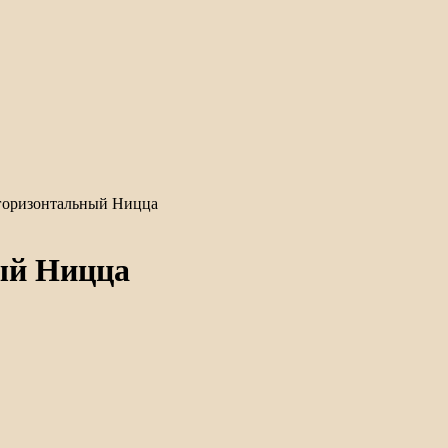
горизонтальный Ницца
ый Ницца