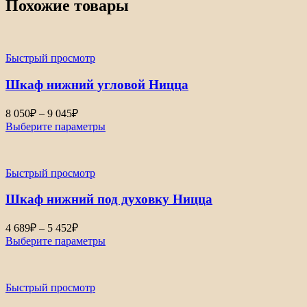
Похожие товары
Быстрый просмотр
Шкаф нижний угловой Ницца
Диапазон
8 050
₽
–
9 045
₽
цен:
Выберите параметры
8
050₽
–
Быстрый просмотр
9
045₽
Шкаф нижний под духовку Ницца
Диапазон
4 689
₽
–
5 452
₽
цен:
Выберите параметры
4
689₽
–
Быстрый просмотр
5
452₽