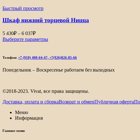
–
Быстрый просмотр
5
822₽
Шкаф нижний торцевой Ницца
Диапазон
5 430
₽
–
6 037
₽
цен:
Выберите параметры
5
430₽
–
Телефон:
+7 (910) 400-64-47, +7(926)826-85-66
6
037₽
Понедельник – Воскресенье работаем без выходных
©2018-2023. Vivat, все права защищены.
Доставка, оплата и сборка
Возврат и обмен
Публичная оферта
По
Меню
Информация
Главное меню