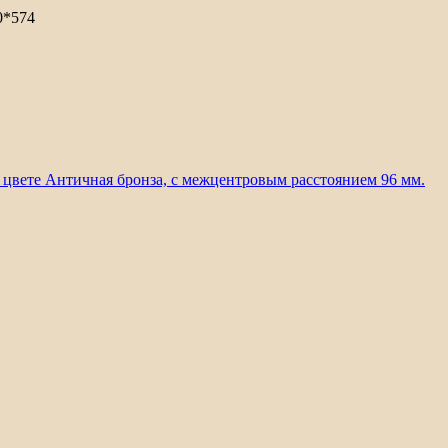
0*574
в цвете Античная бронза, с межцентровым расстоянием 96 мм.