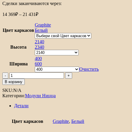
Сделки заканчиваются через:
Диапазон
14 369
₽
–
21 431
₽
цен:
14
Graphite
369₽
Цвет каркасов
Белый
–
21
2140
Высота
2340
431₽
400
Ширина
600
Очистить
Количество
товара
В корзину
Шкаф
SKU:
N/A
пенал
Категории:
Модули Ницца
с
2-
Детали
мя
дверцами
Ницца
Цвет каркасов
Graphite
,
Белый