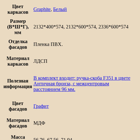
Цвет
Graphite
,
Белый
каркасов
Размер
(В*Ш*Г),
2132*400*574, 2132*600*574, 2336*600*574
мм
Отделка
Пленка ПВХ.
фасадов
Материал
ЛДСП
каркасов
В комплект входит: ручка-скоба F351 в цвете
Полезная
Античная бронза, с межцентровым
информация
расстоянием 96 мм.
Цвет
Графит
фасадов
Материал
МДФ
фасадов
Масса
56.76, 67.56, 71.94