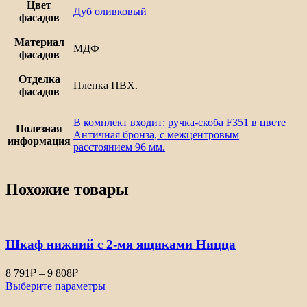
Цвет
Дуб оливковый
фасадов
Материал
МДФ
фасадов
Отделка
Пленка ПВХ.
фасадов
В комплект входит: ручка-скоба F351 в цвете
Полезная
Античная бронза, с межцентровым
информация
расстоянием 96 мм.
Похожие товары
Шкаф нижний с 2-мя ящиками Ницца
Диапазон
8 791
₽
–
9 808
₽
цен:
Выберите параметры
8