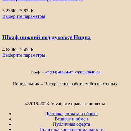
822₽
Диапазон
5 236
₽
–
5 822
₽
цен:
Выберите параметры
5
236₽
–
Шкаф нижний под духовку Ницца
5
822₽
Диапазон
4 689
₽
–
5 452
₽
цен:
Выберите параметры
4
689₽
–
Телефон:
+7 (910) 400-64-47, +7(926)826-85-66
5
452₽
Понедельник – Воскресенье работаем без выходных
©2018-2023. Vivat, все права защищены.
Доставка, оплата и сборка
Возврат и обмен
Публичная оферта
Политика конфиденциальности