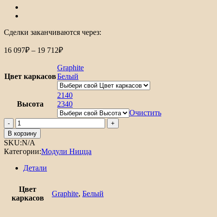
Сделки заканчиваются через:
Диапазон
16 097
₽
–
19 712
₽
цен:
16
Graphite
097₽
Цвет каркасов
Белый
–
19
2140
Высота
2340
712₽
Очистить
Количество
товара
В корзину
Шкаф
SKU:
N/A
пенал
Категории:
Модули Ницца
с
1-
Детали
ой
дверцей
Цвет
и
Graphite
,
Белый
каркасов
ящиком
под