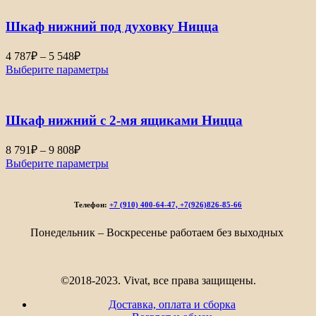
–
Шкаф нижний под духовку Ницца
9
045₽
Диапазон
4 787
₽
–
5 548
₽
цен:
Выберите параметры
4
787₽
–
Шкаф нижний с 2-мя ящиками Ницца
5
548₽
Диапазон
8 791
₽
–
9 808
₽
цен:
Выберите параметры
8
791₽
–
Телефон:
+7 (910) 400-64-47, +7(926)826-85-66
9
808₽
Понедельник – Воскресенье работаем без выходных
©2018-2023. Vivat, все права защищены.
Доставка, оплата и сборка