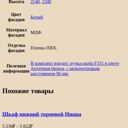
технику
Высота
2140
,
2340
Ницца
Цвет
Белый
фасадов
Материал
МДФ
фасадов
Отделка
Пленка ПВХ.
фасадов
В комплект входит: ручка-скоба F351 в цвете
Полезная
Античная бронза, с межцентровым
информация
расстоянием 96 мм.
Похожие товары
Шкаф нижний торцевой Ницца
Диапазон
5 236
₽
–
5 822
₽