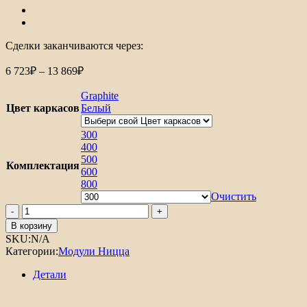
Сделки заканчиваются через:
Диапазон
6 723
₽
–
13 869
₽
цен:
6
Graphite
723₽
Цвет каркасов
Белый
–
13
300
400
869₽
500
Комплектация
600
800
Очистить
Количество
товара
В корзину
Шкаф
SKU:
N/A
нижний
Категории:
Модули Ницца
с
3-
Детали
мя
ящиками