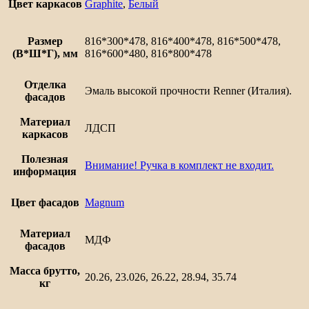
Ницца
Цвет каркасов
Graphite
,
Белый
Размер
816*300*478, 816*400*478, 816*500*478,
(В*Ш*Г), мм
816*600*480, 816*800*478
Отделка
Эмаль высокой прочности Renner (Италия).
фасадов
Материал
ЛДСП
каркасов
Полезная
Внимание! Ручка в комплект не входит.
информация
Цвет фасадов
Magnum
Материал
МДФ
фасадов
Масса брутто,
20.26, 23.026, 26.22, 28.94, 35.74
кг