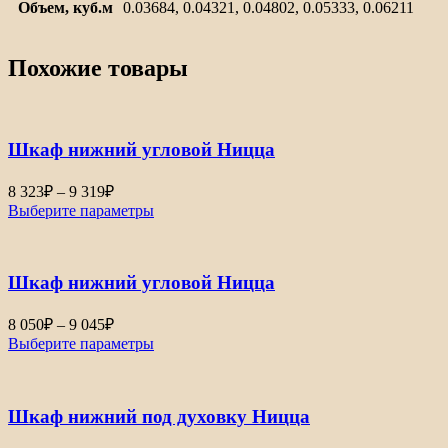
Объем, куб.м
0.03684, 0.04321, 0.04802, 0.05333, 0.06211
Похожие товары
Шкаф нижний угловой Ницца
Диапазон
8 323
₽
–
9 319
₽
цен:
Выберите параметры
8
323₽
–
Шкаф нижний угловой Ницца
9
319₽
Диапазон
8 050
₽
–
9 045
₽
цен:
Выберите параметры
8
050₽
–
Шкаф нижний под духовку Ницца
9
045₽