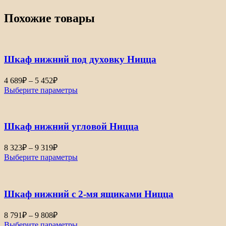
Похожие товары
Шкаф нижний под духовку Ницца
Диапазон
4 689
₽
–
5 452
₽
цен:
Выберите параметры
4
689₽
–
Шкаф нижний угловой Ницца
5
452₽
Диапазон
8 323
₽
–
9 319
₽
цен:
Выберите параметры
8
323₽
–
Шкаф нижний с 2-мя ящиками Ницца
9
319₽
Диапазон
8 791
₽
–
9 808
₽
цен:
Выберите параметры