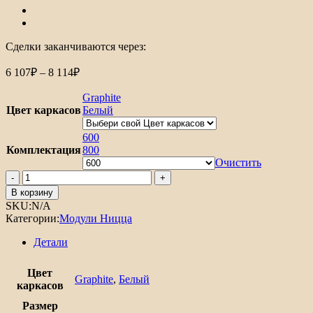
Сделки заканчиваются через:
Диапазон
6 107
₽
–
8 114
₽
цен:
6
Graphite
107₽
Цвет каркасов
Белый
–
8
600
Комплектация
114₽
800
Очистить
Количество
товара
В корзину
Шкаф
SKU:
N/A
нижний
Категории:
Модули Ницца
с
2-
Детали
мя
дверцами
Цвет
Ницца
Graphite
,
Белый
каркасов
Размер