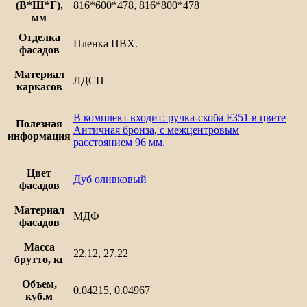
(В*Ш*Г),
816*600*478, 816*800*478
мм
Отделка
Пленка ПВХ.
фасадов
Материал
ЛДСП
каркасов
В комплект входит: ручка-скоба F351 в цвете
Полезная
Античная бронза, с межцентровым
информация
расстоянием 96 мм.
Цвет
Дуб оливковый
фасадов
Материал
МДФ
фасадов
Масса
22.12, 27.22
брутто, кг
Объем,
0.04215, 0.04967
куб.м