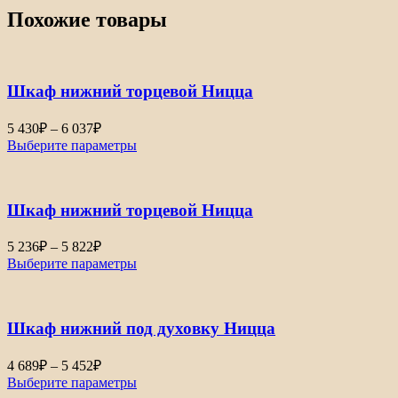
Похожие товары
Шкаф нижний торцевой Ницца
Диапазон
5 430
₽
–
6 037
₽
цен:
Выберите параметры
5
430₽
–
Шкаф нижний торцевой Ницца
6
037₽
Диапазон
5 236
₽
–
5 822
₽
цен:
Выберите параметры
5
236₽
–
Шкаф нижний под духовку Ницца
5
822₽
Диапазон
4 689
₽
–
5 452
₽
цен:
Выберите параметры
4