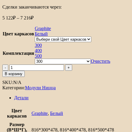
Сделки заканчиваются через:
Диапазон
5 122
₽
–
7 216
₽
цен:
5
Graphite
122₽
Цвет каркасов
Белый
–
7
300
216₽
400
Комплектация
500
Очистить
Количество
товара
В корзину
Шкаф
SKU:
N/A
нижний
Категории:
Модули Ницца
с
1-
Детали
ой
дверцей
и
Цвет
Graphite
,
Белый
ящиком
каркасов
Ницца
Размер
(В*Ш*Г),
816*300*478, 816*400*478, 816*500*478