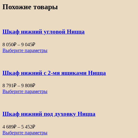
Похожие товары
Шкаф нижний угловой Ницца
Диапазон
8 050
₽
–
9 045
₽
цен:
Выберите параметры
8
050₽
–
Шкаф нижний с 2-мя ящиками Ницца
9
045₽
Диапазон
8 791
₽
–
9 808
₽
цен:
Выберите параметры
8
791₽
–
Шкаф нижний под духовку Ницца
9
808₽
Диапазон
4 689
₽
–
5 452
₽
цен:
Выберите параметры
4