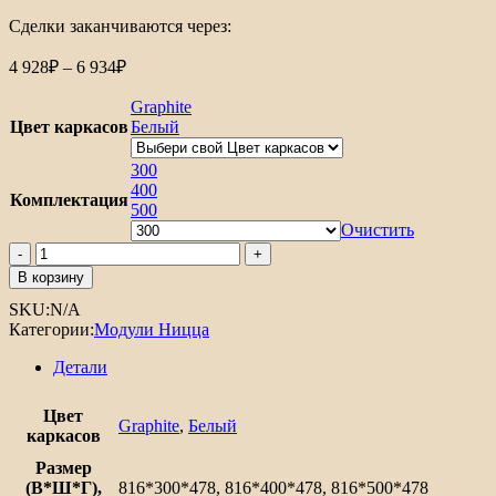
Сделки заканчиваются через:
Диапазон
4 928
₽
–
6 934
₽
цен:
4
Graphite
928₽
Цвет каркасов
Белый
–
6
300
934₽
400
Комплектация
500
Очистить
Количество
товара
В корзину
Шкаф
SKU:
N/A
нижний
Категории:
Модули Ницца
с
1-
Детали
ой
дверцей
и
Цвет
Graphite
,
Белый
ящиком
каркасов
Ницца
Размер
(В*Ш*Г),
816*300*478, 816*400*478, 816*500*478