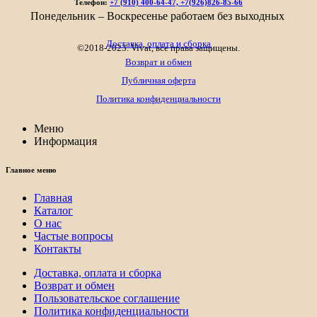
Телефон:
+7 (910) 400-64-47, +7(926)826-85-66
5
Понедельник – Воскресенье работаем без выходных
822₽
Доставка, оплата и сборка
©2018-2023. Vivat, все права защищены.
Возврат и обмен
Публичная оферта
Политика конфиденциальности
Меню
Информация
Главное меню
Главная
Каталог
О нас
Частые вопросы
Контакты
Доставка, оплата и сборка
Возврат и обмен
Пользовательское соглашение
Политика конфиденциальности