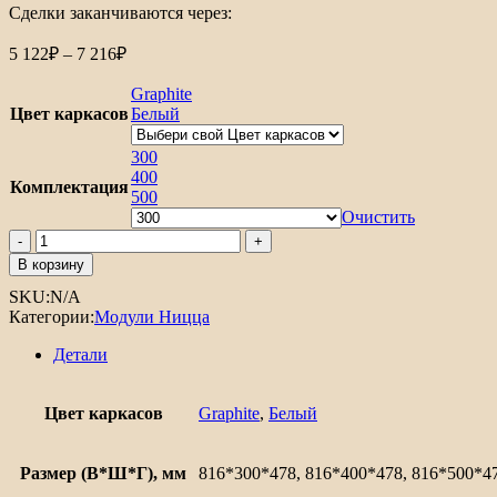
Сделки заканчиваются через:
5 122
₽
–
7 216
₽
Graphite
Цвет каркасов
Белый
300
400
Комплектация
500
Очистить
В корзину
SKU:
N/A
Категории:
Модули Ницца
Детали
Цвет каркасов
Graphite
,
Белый
Размер (В*Ш*Г), мм
816*300*478, 816*400*478, 816*500*4