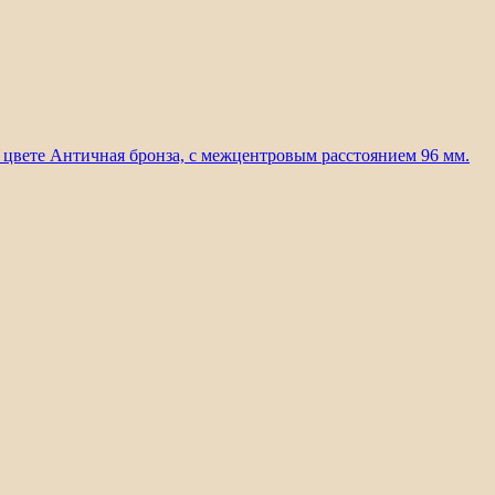
в цвете Античная бронза, с межцентровым расстоянием 96 мм.