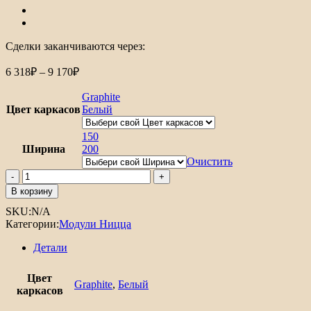
Сделки заканчиваются через:
Диапазон
6 318
₽
–
9 170
₽
цен:
6
Graphite
318₽
Цвет каркасов
Белый
–
9
150
Ширина
170₽
200
Очистить
Количество
товара
В корзину
Шкаф
SKU:
N/A
нижний
Категории:
Модули Ницца
бутылочница
Ницца
Детали
Цвет
Graphite
,
Белый
каркасов