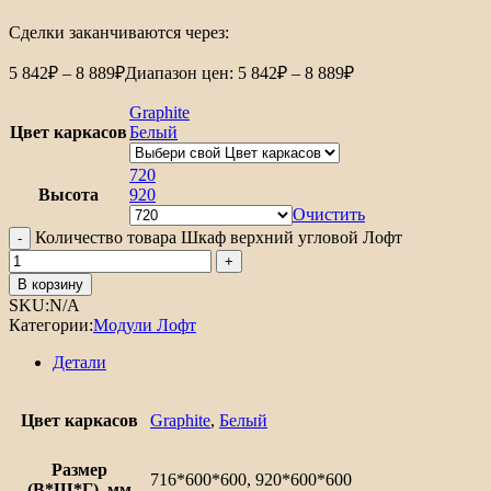
Сделки заканчиваются через:
5 842
₽
–
8 889
₽
Диапазон цен: 5 842₽ – 8 889₽
Graphite
Цвет каркасов
Белый
720
Высота
920
Очистить
Количество товара Шкаф верхний угловой Лофт
В корзину
SKU:
N/A
Категории:
Модули Лофт
Детали
Цвет каркасов
Graphite
,
Белый
Размер
716*600*600, 920*600*600
(В*Ш*Г), мм