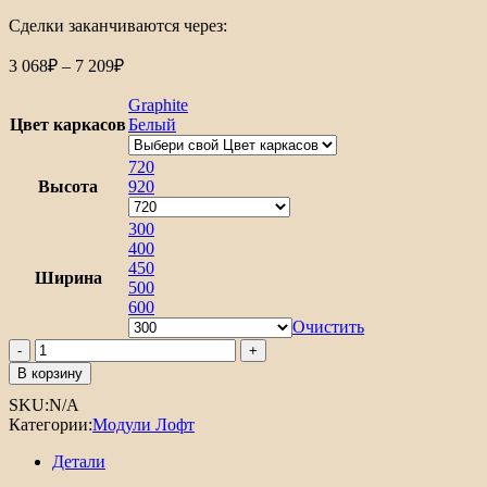
Сделки заканчиваются через:
Диапазон
3 068
₽
–
7 209
₽
цен:
3
Graphite
068₽
Цвет каркасов
Белый
–
7
720
Высота
209₽
920
300
400
450
Ширина
500
600
Очистить
Количество
товара
В корзину
Шкаф
SKU:
N/A
верхний
Категории:
Модули Лофт
с
1-
Детали
ой
дверцей