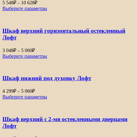
Диапазон
5 548
₽
–
10 628
₽
цен:
Выберите параметры
5
548₽
–
Шкаф верхний горизонтальный остекленный
10
628₽
Лофт
Диапазон
3 048
₽
–
5 060
₽
цен:
Выберите параметры
3
048₽
–
Шкаф нижний под духовку Лофт
5
060₽
Диапазон
4 299
₽
–
5 060
₽
цен:
Выберите параметры
4
299₽
–
Шкаф верхний с 2-мя остекленными дверцами
5
060₽
Лофт