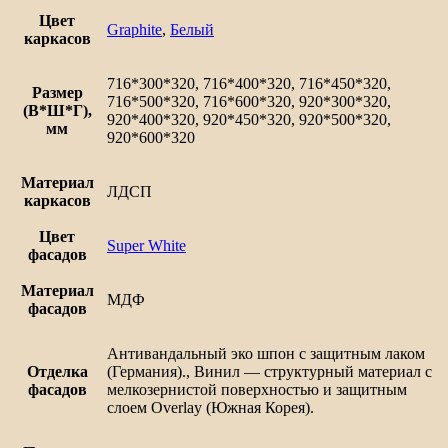
Лофт
Цвет
Graphite
,
Белый
каркасов
716*300*320, 716*400*320, 716*450*320,
Размер
716*500*320, 716*600*320, 920*300*320,
(В*Ш*Г),
920*400*320, 920*450*320, 920*500*320,
мм
920*600*320
Материал
ЛДСП
каркасов
Цвет
Super White
фасадов
Материал
МДФ
фасадов
Антивандальный эко шпон с защитным лаком
Отделка
(Германия)., Винил — структурный материал с
фасадов
мелкозернистой поверхностью и защитным
слоем Overlay (Южная Корея).