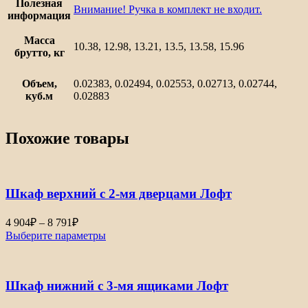
Полезная
Внимание! Ручка в комплект не входит.
информация
Масса
10.38, 12.98, 13.21, 13.5, 13.58, 15.96
брутто, кг
Объем,
0.02383, 0.02494, 0.02553, 0.02713, 0.02744,
куб.м
0.02883
Похожие товары
Шкаф верхний с 2-мя дверцами Лофт
Диапазон
4 904
₽
–
8 791
₽
цен:
Выберите параметры
4
904₽
–
Шкаф нижний с 3-мя ящиками Лофт
8
791₽