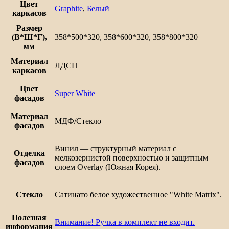
Цвет
Graphite
,
Белый
каркасов
Размер
(В*Ш*Г),
358*500*320, 358*600*320, 358*800*320
мм
Материал
ЛДСП
каркасов
Цвет
Super White
фасадов
Материал
МДФ/Стекло
фасадов
Винил — структурный материал с
Отделка
мелкозернистой поверхностью и защитным
фасадов
слоем Overlay (Южная Корея).
Стекло
Сатинато белое художественное "White Matrix".
Полезная
Внимание! Ручка в комплект не входит.
информация