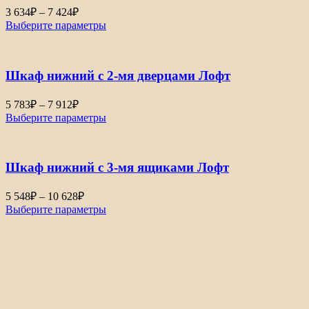
Диапазон
3 634
₽
–
7 424
₽
цен:
Выберите параметры
3
634₽
–
Шкаф нижний с 2-мя дверцами Лофт
7
424₽
Диапазон
5 783
₽
–
7 912
₽
цен:
Выберите параметры
5
783₽
–
Шкаф нижний с 3-мя ящиками Лофт
7
912₽
Диапазон
5 548
₽
–
10 628
₽
цен:
Выберите параметры
5
548₽
–
10
628₽