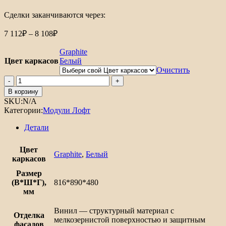
Сделки заканчиваются через:
Диапазон
7 112
₽
–
8 108
₽
цен:
7
Graphite
112₽
Цвет каркасов
Белый
–
Очистить
8
Количество
товара
108₽
В корзину
Шкаф
SKU:
N/A
нижний
Категории:
Модули Лофт
угловой
Лофт
Детали
Цвет
Graphite
,
Белый
каркасов
Размер
(В*Ш*Г),
816*890*480
мм
Винил — структурный материал с
Отделка
мелкозернистой поверхностью и защитным
фасадов