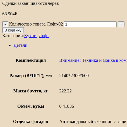
Сделки заканчиваются через:
68 904
₽
Количество товара Лофт-02
В корзину
Категории:
Кухни
,
Лофт
Детали
Комплектация
Внимание! Техника и мойка в ком
Размер (В*Ш*Г), мм
2140*2300*600
Масса брутто, кг
222.22
Объем, куб.м
0.41836
Отделка фасадов
Антивандальный эко шпон с защи