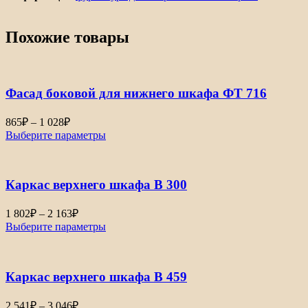
Похожие товары
Фасад боковой для нижнего шкафа ФТ 716
Диапазон
865
₽
–
1 028
₽
цен:
Выберите параметры
865₽
–
1
Каркас верхнего шкафа В 300
028₽
Диапазон
1 802
₽
–
2 163
₽
цен:
Выберите параметры
1
802₽
–
Каркас верхнего шкафа В 459
2
163₽
Диапазон
2 541
₽
–
3 046
₽