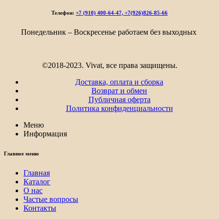
514₽
–
Телефон:
+7 (910) 400-64-47, +7(926)826-85-66
1
821₽
Понедельник – Воскресенье работаем без выходных
©2018-2023. Vivat, все права защищены.
Доставка, оплата и сборка
Возврат и обмен
Публичная оферта
Политика конфиденциальности
Меню
Информация
Главное меню
Главная
Каталог
О нас
Частые вопросы
Контакты